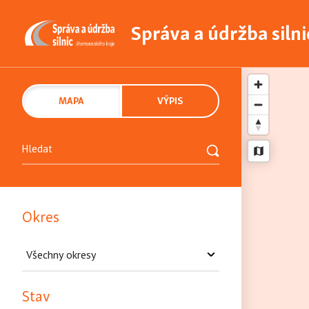
Správa a údržba siln
MAPA
VÝPIS
Okres
Stav