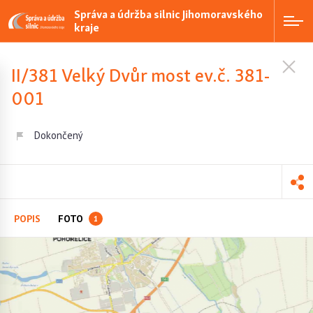
Správa a údržba silnic Jihomoravského
kraje
II/381 Velký Dvůr most ev.č. 381-
001
Dokončený
POPIS
FOTO
1