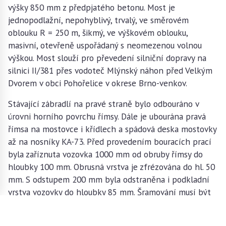
výšky 850 mm z předpjatého betonu. Most je
jednopodlažní, nepohyblivý, trvalý, ve směrovém
oblouku R = 250 m, šikmý, ve výškovém oblouku,
masivní, otevřeně uspořádaný s neomezenou volnou
výškou. Most slouží pro převedení silniční dopravy na
silnici II/381 přes vodoteč Mlýnský náhon před Velkým
Dvorem v obci Pohořelice v okrese Brno-venkov.
Stávající zábradlí na pravé straně bylo odbouráno v
úrovni horního povrchu římsy. Dále je ubourána pravá
římsa na mostovce i křídlech a spádová deska mostovky
až na nosníky KA-73. Před provedením bouracích prací
byla zaříznuta vozovka 1000 mm od obruby římsy do
hloubky 100 mm. Obrusná vrstva je zfrézována do hl. 50
mm. S odstupem 200 mm byla odstraněna i podkladní
vrstva vozovky do hloubky 85 mm. Šramování musí být
provedeno ručně, tak aby nebyla poškozena stávající
hydroizolace mostovky. Ta byla zaříznuta s odstupem