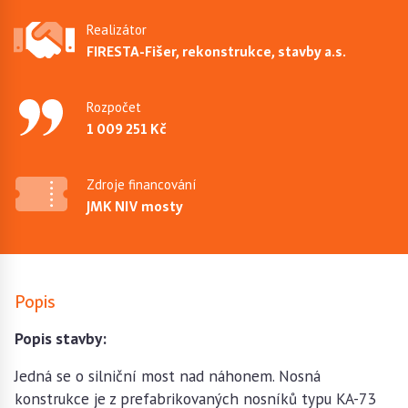
Realizátor
FIRESTA-Fišer, rekonstrukce, stavby a.s.
Rozpočet
1 009 251 Kč
Zdroje financování
JMK NIV mosty
Popis
Popis stavby:
Jedná se o silniční most nad náhonem. Nosná
konstrukce je z prefabrikovaných nosníků typu KA-73