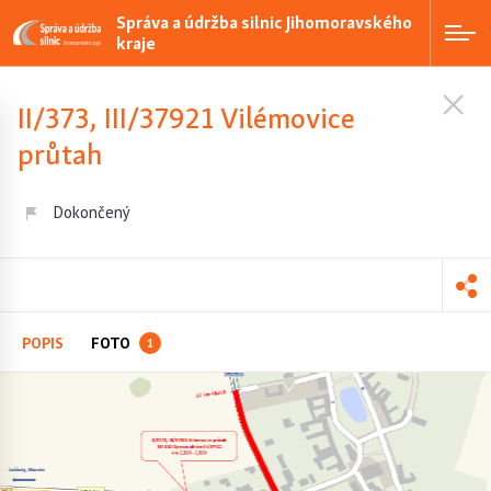
Správa a údržba silnic Jihomoravského
kraje
II/373, III/37921 Vilémovice
průtah
Dokončený
POPIS
FOTO
1