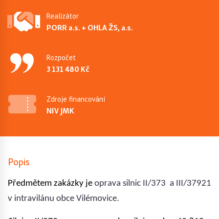
Realizátor
PORR a.s. + OHLA ŽS, a.s.
Rozpočet
3 131 480 Kč
Zdroje financování
NIV JMK
Popis
Předmětem zakázky je
oprava silnic II/373 a III/37921
v intravilánu obce Vilémovice.