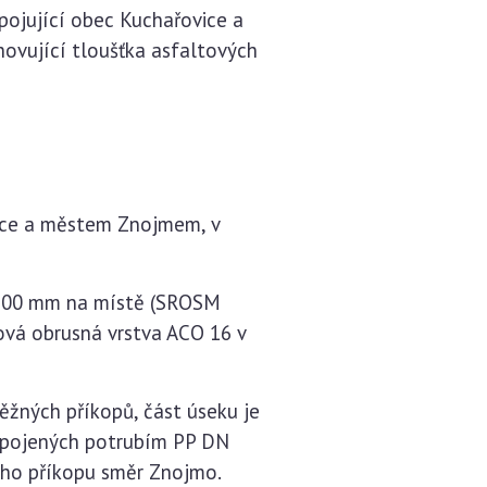
pojující obec Kuchařovice a
hovující tloušťka asfaltových
ovice a městem Znojmem, v
e 200 mm na místě (SROSM
ová obrusná vrstva ACO 16 v
žných příkopů, část úseku je
apojených potrubím PP DN
ného příkopu směr Znojmo.