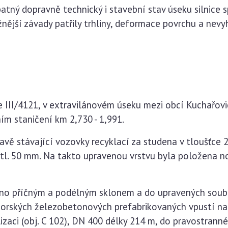
tný dopravně technický i stavební stav úseku silnice s
ější závady patřily trhliny, deformace povrchu a nevy
ice III/4121, v extravilánovém úseku mezi obcí Kuchař
ním staničení km 2,730 - 1,991.
avě stávající vozovky recyklací za studena v tloušťc
tl. 50 mm. Na takto upravenou vrstvu byla položena n
ěno příčným a podélným sklonem a do upravených soubě
orských železobetonových prefabrikovaných vpustí n
zaci (obj. C 102), DN 400 délky 214 m, do pravostran