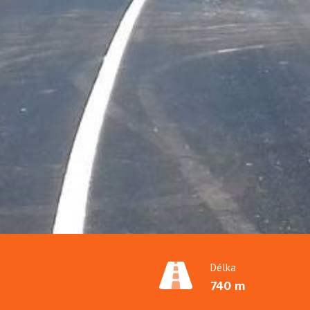
Délka
740 m