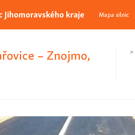
ic Jihomoravského kraje
Mapa silnic
ařovice – Znojmo,