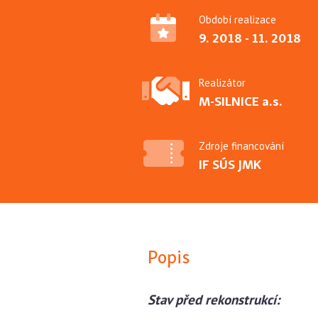
Období realizace
9. 2018 - 11. 2018
Realizátor
M-SILNICE a.s.
Zdroje financování
IF SÚS JMK
Popis
Stav před rekonstrukcí: