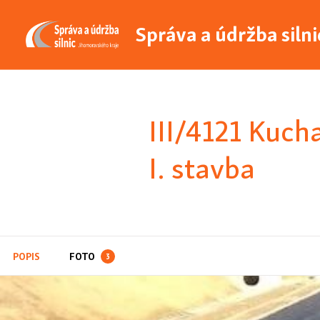
Správa a údržba siln
III/4121 Kuch
I. stavba
POPIS
FOTO
3