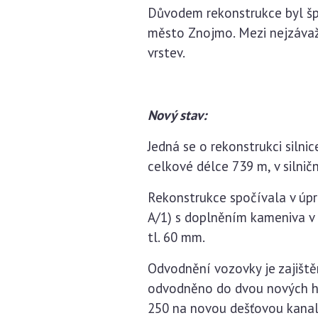
Důvodem rekonstrukce byl špa
město Znojmo. Mezi nejzávažn
vrstev.
Nový stav:
Jedná se o rekonstrukci siln
celkové délce 739 m, v silnič
Rekonstrukce spočívala v úpr
A/1) s doplněním kameniva v 
tl. 60 mm.
Odvodnění vozovky je zajišt
odvodněno do dvou nových h
250 na novou dešťovou kanali