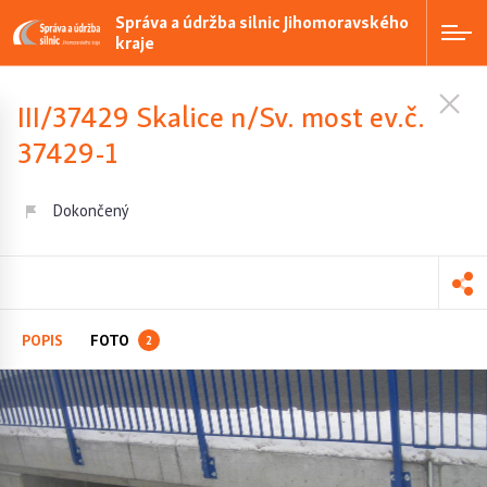
Správa a údržba silnic Jihomoravského
kraje
III/37429 Skalice n/Sv. most ev.č.
37429-1
Dokončený
POPIS
FOTO
2