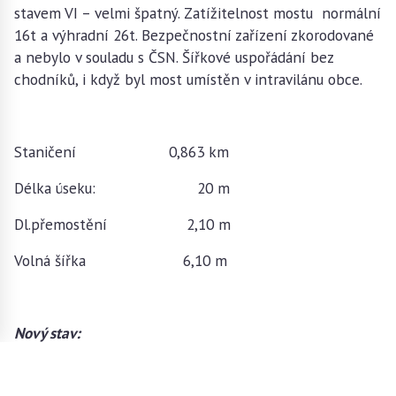
stavem VI – velmi špatný. Zatížitelnost mostu normální
16t a výhradní 26t. Bezpečnostní zařízení zkorodované
a nebylo v souladu s ČSN. Šířkové uspořádání bez
chodníků, i když byl most umístěn v intravilánu obce.
Staničení 0,863 km
Délka úseku: 20 m
Dl.přemostění 2,10 m
Volná šířka 6,10 m
Nový stav:
Staničení: 0,863 km