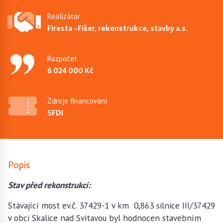
Realizátor
Firesta –Fišer, rekonstrukce, stavby a.s.
Rozpočet
6 024 000 Kč
Zdroje financování
SFDI
Popis
Stav před rekonstrukcí:
Stávající most ev.č. 37429-1 v km 0,863 silnice III/37429
v obci Skalice nad Svitavou byl hodnocen stavebním