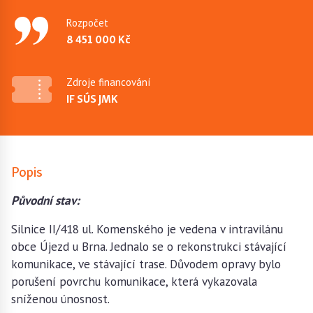
Rozpočet
8 451 000 Kč
Zdroje financování
IF SÚS JMK
Popis
Původní stav:
Silnice II/418 ul. Komenského je vedena v intravilánu
obce Újezd u Brna. Jednalo se o rekonstrukci stávající
komunikace, ve stávající trase. Důvodem opravy bylo
porušení povrchu komunikace, která vykazovala
sníženou únosnost.