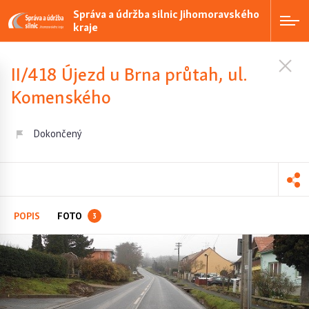
Správa a údržba silnic Jihomoravského
kraje
II/418 Újezd u Brna průtah, ul.
Komenského
Dokončený
POPIS
FOTO
3