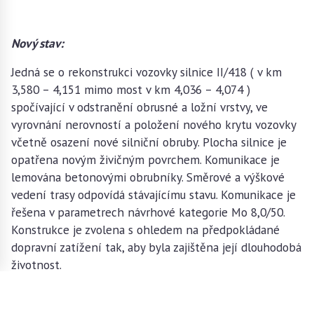
Nový stav:
Jedná se o rekonstrukci vozovky silnice II/418 ( v km
3,580 – 4,151 mimo most v km 4,036 – 4,074 )
spočívající v odstranění obrusné a ložní vrstvy, ve
vyrovnání nerovností a položení nového krytu vozovky
včetně osazení nové silniční obruby. Plocha silnice je
opatřena novým živičným povrchem. Komunikace je
lemována betonovými obrubníky. Směrové a výškové
vedení trasy odpovídá stávajícímu stavu. Komunikace je
řešena v parametrech návrhové kategorie Mo 8,0/50.
Konstrukce je zvolena s ohledem na předpokládané
dopravní zatížení tak, aby byla zajištěna její dlouhodobá
životnost.