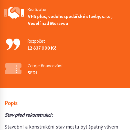
Realizátor
VHS plus, vodohospodářské stavby, s.r.o ,
Veselí nad Moravou
Rozpočet
12 837 000 Kč
Zdroje financování
SFDI
Popis
Stav před rekonstrukcí:
Stavební a konstrukční stav mostu byl špatný vlivem