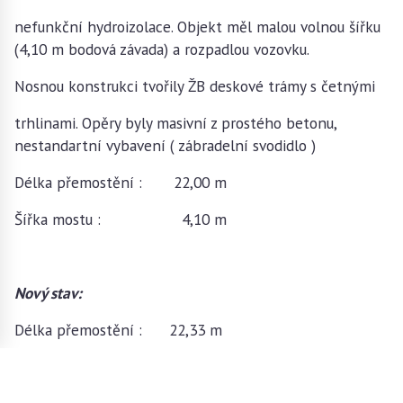
nefunkční hydroizolace. Objekt měl malou volnou šířku
(4,10 m bodová závada) a rozpadlou vozovku.
Nosnou konstrukci tvořily ŽB deskové trámy s četnými
trhlinami. Opěry byly masivní z prostého betonu,
nestandartní vybavení ( zábradelní svodidlo )
Délka přemostění : 22,00 m
Šířka mostu : 4,10 m
Nový stav:
Délka přemostění : 22,33 m
Volná šířka mostu : 6,50 m