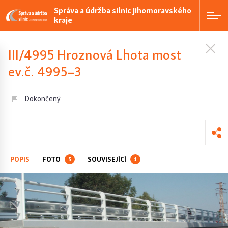
Správa a údržba silnic Jihomoravského
kraje
III/4995 Hroznová Lhota most
ev.č. 4995–3
Dokončený
POPIS
FOTO
SOUVISEJÍCÍ
3
1