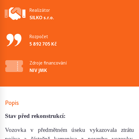
Realizátor
SILKO s.r.o.
Rozpočet
5 892 705 Kč
Zdroje financování
NIV JMK
Popis
Stav před rekonstrukcí:
Vozovka v předmětném úseku vykazovala ztrátu
pojiva a částečně kameniva z povrchu vozovky,