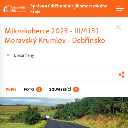
Správa a údržba silnic Jihomoravského
kraje
Mikrokoberce 2023 - III/4131
Moravský Krumlov - Dobřínsko
Dokončený
POPIS
FOTO
SOUVISEJÍCÍ
2
8