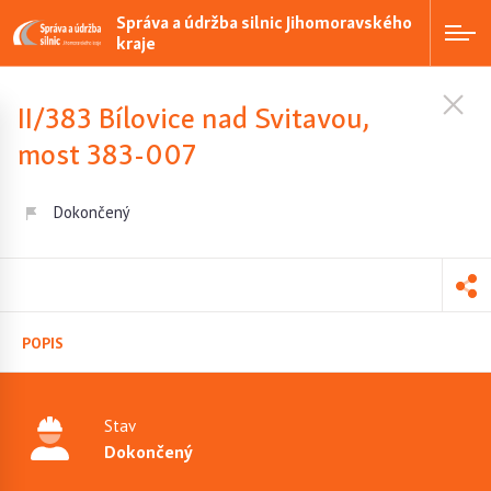
Správa a údržba silnic Jihomoravského
kraje
II/383 Bílovice nad Svitavou,
most 383-007
Dokončený
POPIS
Stav
Dokončený