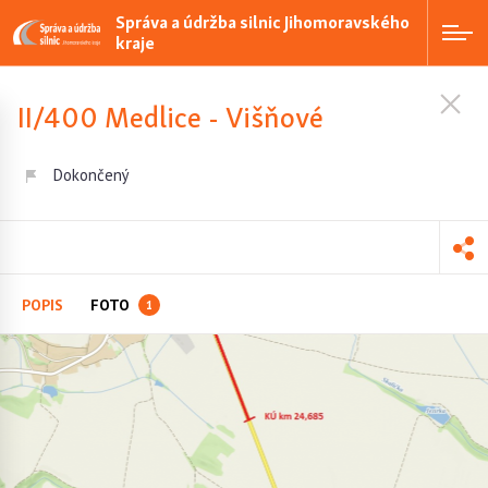
Správa a údržba silnic Jihomoravského
kraje
II/400 Medlice - Višňové
Dokončený
POPIS
FOTO
1