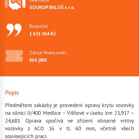
SOUKUP MILOŠ s.r.o.
Rozpočet
1 631 364 Kč
Zdroje financování
NIV JMK
Popis
Předmětem zakázky je provedení opravy krytu vozovky
na silnici II/400 Medlice – Višňové v úseku km 23,917 –
24,685. Oprava spočívá ve zřízení obrusné vrstvy
vozovky z ACO 16 v tl. 60 mm, včetně všech
souvisejících prací.