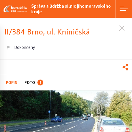
Správa a údržba silnic Jihomoravského
kraje
II/384 Brno, ul. Kníničská
Dokončený
POPIS
FOTO
3