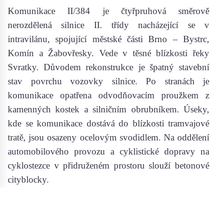
Komunikace II/384 je čtyřpruhová směrově
nerozdělená silnice II. třídy nacházející se v
intravilánu, spojující městské části Brno – Bystrc,
Komín a Žabovřesky. Vede v těsné blízkosti řeky
Svratky. Důvodem rekonstrukce je špatný stavební
stav povrchu vozovky silnice. Po stranách je
komunikace opatřena odvodňovacím proužkem z
kamenných kostek a silničním obrubníkem. Úseky,
kde se komunikace dostává do blízkosti tramvajové
tratě, jsou osazeny ocelovým svodidlem. Na oddělení
automobilového provozu a cyklistické dopravy na
cyklostezce v přidruženém prostoru slouží betonové
cityblocky.
Nový stav: