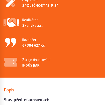
SPOLEČNOST "S-P-S"
Realizátor
Skanska a.s.
Rozpočet
67 384 627 Kč
Zdroje financování
IF SÚS JMK
Popis
Stav před rekonstrukcí: