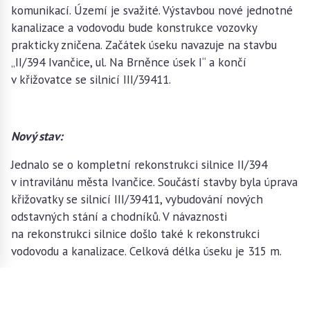
komunikací. Území je svažité. Výstavbou nové jednotné
kanalizace a vodovodu bude konstrukce vozovky
prakticky zničena. Začátek úseku navazuje na stavbu
„II/394 Ivančice, ul. Na Brněnce úsek I“ a končí
v křižovatce se silnicí III/39411.
Nový stav:
Jednalo se o kompletní rekonstrukci silnice II/394
v intravilánu města Ivančice. Součástí stavby byla úprava
křižovatky se silnicí III/39411, vybudování nových
odstavných stání a chodníků. V návaznosti
na rekonstrukci silnice došlo také k rekonstrukci
vodovodu a kanalizace. Celková délka úseku je 315 m.