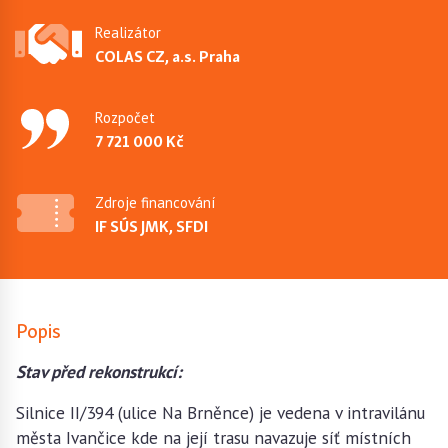
Realizátor
COLAS CZ, a.s. Praha
Rozpočet
7 721 000 Kč
Zdroje financování
IF SÚS JMK, SFDI
Popis
Stav před rekonstrukcí:
Silnice II/394 (ulice Na Brněnce) je vedena v intravilánu
města Ivančice kde na její trasu navazuje síť místních