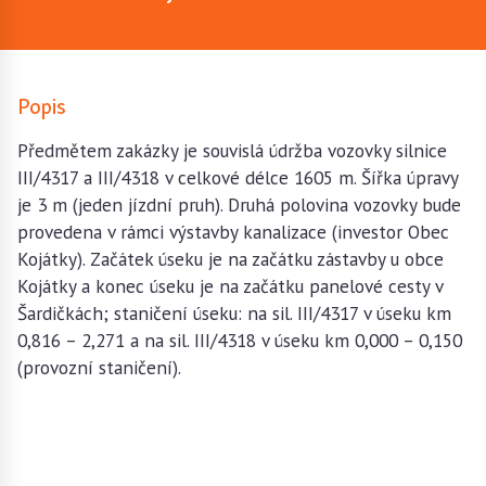
Popis
Předmětem zakázky je souvislá údržba vozovky silnice
III/4317 a III/4318 v celkové délce 1605 m. Šířka úpravy
je 3 m (jeden jízdní pruh). Druhá polovina vozovky bude
provedena v rámci výstavby kanalizace (investor Obec
Kojátky). Začátek úseku je na začátku zástavby u obce
Kojátky a konec úseku je na začátku panelové cesty v
Šardičkách; staničení úseku: na sil. III/4317 v úseku km
0,816 – 2,271 a na sil. III/4318 v úseku km 0,000 – 0,150
(provozní staničení).