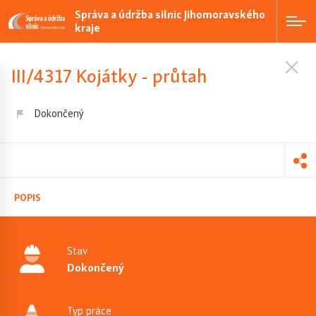
Správa a údržba silnic Jihomoravského
kraje
III/4317 Kojátky - průtah
Dokončený
POPIS
Stav
Dokončený
Typ práce