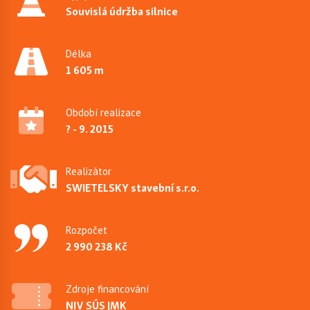
Souvislá údržba silnice
Délka
1 605 m
Období realizace
? - 9. 2015
Realizátor
SWIETELSKY stavební s.r.o.
Rozpočet
2 990 238 Kč
Zdroje financování
NIV SÚS JMK