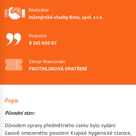
Realizátor
Inženýrské stavby Brno, spol. s r.o.
Rozpočet
8 165 000 Kč
Zdroje financování
PROTIHLUKOVÁ OPATŘENÍ
Popis
Původní stav:
Důvodem opravy předmětného úseku bylo vydání
časově omezeného povolení Krajské hygienické stanice,