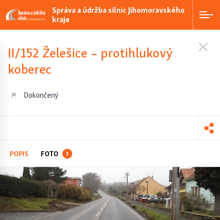
Správa a údržba silnic Jihomoravského
kraje
II/152 Želešice – protihlukový
koberec
Dokončený
POPIS
FOTO
3