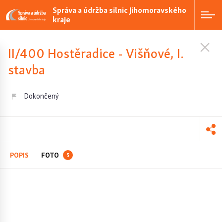
Správa a údržba silnic Jihomoravského
kraje
II/400 Hostěradice - Višňové, I.
stavba
Dokončený
POPIS
FOTO
3